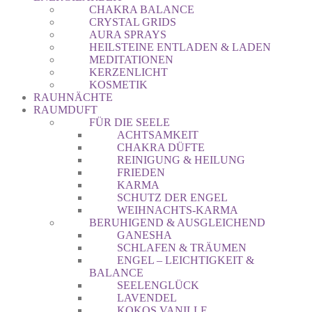
CHAKRA BALANCE
CRYSTAL GRIDS
AURA SPRAYS
HEILSTEINE ENTLADEN & LADEN
MEDITATIONEN
KERZENLICHT
KOSMETIK
RAUHNÄCHTE
RAUMDUFT
FÜR DIE SEELE
ACHTSAMKEIT
CHAKRA DÜFTE
REINIGUNG & HEILUNG
FRIEDEN
KARMA
SCHUTZ DER ENGEL
WEIHNACHTS-KARMA
BERUHIGEND & AUSGLEICHEND
GANESHA
SCHLAFEN & TRÄUMEN
ENGEL – LEICHTIGKEIT &
BALANCE
SEELENGLÜCK
LAVENDEL
KOKOS VANILLE