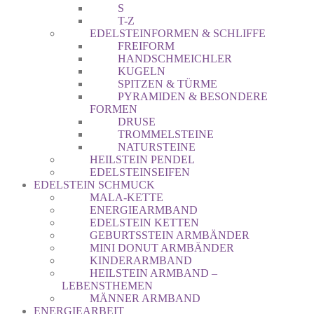
S
T-Z
EDELSTEINFORMEN & SCHLIFFE
FREIFORM
HANDSCHMEICHLER
KUGELN
SPITZEN & TÜRME
PYRAMIDEN & BESONDERE
FORMEN
DRUSE
TROMMELSTEINE
NATURSTEINE
HEILSTEIN PENDEL
EDELSTEINSEIFEN
EDELSTEIN SCHMUCK
MALA-KETTE
ENERGIEARMBAND
EDELSTEIN KETTEN
GEBURTSSTEIN ARMBÄNDER
MINI DONUT ARMBÄNDER
KINDERARMBAND
HEILSTEIN ARMBAND –
LEBENSTHEMEN
MÄNNER ARMBAND
ENERGIEARBEIT