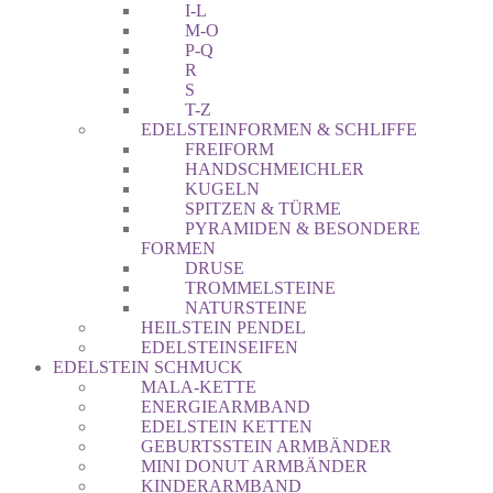
I-L
M-O
P-Q
R
S
T-Z
EDELSTEINFORMEN & SCHLIFFE
FREIFORM
HANDSCHMEICHLER
KUGELN
SPITZEN & TÜRME
PYRAMIDEN & BESONDERE
FORMEN
DRUSE
TROMMELSTEINE
NATURSTEINE
HEILSTEIN PENDEL
EDELSTEINSEIFEN
EDELSTEIN SCHMUCK
MALA-KETTE
ENERGIEARMBAND
EDELSTEIN KETTEN
GEBURTSSTEIN ARMBÄNDER
MINI DONUT ARMBÄNDER
KINDERARMBAND