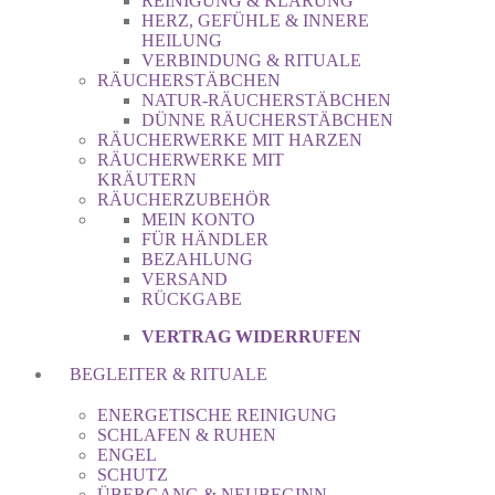
REINIGUNG & KLÄRUNG
HERZ, GEFÜHLE & INNERE
HEILUNG
VERBINDUNG & RITUALE
RÄUCHERSTÄBCHEN
NATUR-RÄUCHERSTÄBCHEN
DÜNNE RÄUCHERSTÄBCHEN
RÄUCHERWERKE MIT HARZEN
RÄUCHERWERKE MIT
KRÄUTERN
RÄUCHERZUBEHÖR
MEIN KONTO
FÜR HÄNDLER
BEZAHLUNG
VERSAND
RÜCKGABE
VERTRAG WIDERRUFEN
BEGLEITER & RITUALE
ENERGETISCHE REINIGUNG
SCHLAFEN & RUHEN
ENGEL
SCHUTZ
ÜBERGANG & NEUBEGINN