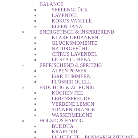
BALANCE
SEELENGLÜCK
LAVENDEL
KOKOS VANILLE
ELFEN TANZ
ENERGETISCH & INSPIRIEREND
KLARE GEDANKEN
GLÜCKSMOMENTE
NATURGEFÜHL
CITRUS LAVENDEL
LITSEA CUBEBA
ERFRISCHEND & SPRITZIG
ALPEN POWER
ISAR FLIMMERN
FLÖSSER QUELL
FRUCHTIG & ZITRONIG
KÜCHEN FEE
LEBENSFREUDE
VERBENE LEMON
SONNEN ORANGE
WASSERMELONE
HOLZIG & HARZIG
BUDDHA
KRAFTORT
LICHTBOTE – ROSMARIN ZITRONE