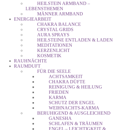
HEILSTEIN ARMBAND –
LEBENSTHEMEN
MÄNNER ARMBAND
ENERGIEARBEIT
CHAKRA BALANCE
CRYSTAL GRIDS
AURA SPRAYS
HEILSTEINE ENTLADEN & LADEN
MEDITATIONEN
KERZENLICHT
KOSMETIK
RAUHNÄCHTE
RAUMDUFT
FÜR DIE SEELE
ACHTSAMKEIT
CHAKRA DÜFTE
REINIGUNG & HEILUNG
FRIEDEN
KARMA
SCHUTZ DER ENGEL
WEIHNACHTS-KARMA
BERUHIGEND & AUSGLEICHEND
GANESHA
SCHLAFEN & TRÄUMEN
ENGEL – LEICHTIGKEIT &