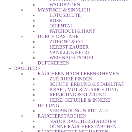
WALDBADEN
MYSTISCH & SINNLICH
LOTUSBLÜTE
ROSE
ORIENTAL
PATCHOULI & HANF
DURCH DAS JAHR
ZITRONE & CO
HERBST ZAUBER
VANILLE KIPFERL
WEIHNACHTSDUFT
DUFTKERZEN
RÄUCHERN
RÄUCHERN NACH LEBENSTHEMEN
ZUR RUHE FINDEN
SCHUTZ, ERDUNG & STABILITÄT
KRAFT, MUT & AUSRICHTUNG
REINIGUNG & KLÄRUNG
HERZ, GEFÜHLE & INNERE
HEILUNG
VERBINDUNG & RITUALE
RÄUCHERSTÄBCHEN
NATUR-RÄUCHERSTÄBCHEN
DÜNNE RÄUCHERSTÄBCHEN
RÄUCHERWERKE MIT HARZEN