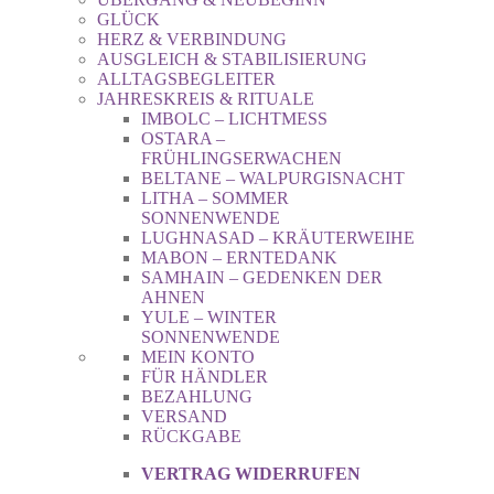
GLÜCK
HERZ & VERBINDUNG
AUSGLEICH & STABILISIERUNG
ALLTAGSBEGLEITER
JAHRESKREIS & RITUALE
IMBOLC – LICHTMESS
OSTARA –
FRÜHLINGSERWACHEN
BELTANE – WALPURGISNACHT
LITHA – SOMMER
SONNENWENDE
LUGHNASAD – KRÄUTERWEIHE
MABON – ERNTEDANK
SAMHAIN – GEDENKEN DER
AHNEN
YULE – WINTER
SONNENWENDE
MEIN KONTO
FÜR HÄNDLER
BEZAHLUNG
VERSAND
RÜCKGABE
VERTRAG WIDERRUFEN