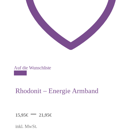
Auf die Wunschliste
Dieses
Details
Produkt
weist
mehrere
Rhodonit – Energie Armband
Varianten
auf.
Die
Optionen
–
können
15,95
€
21,95
€
auf
der
inkl. MwSt.