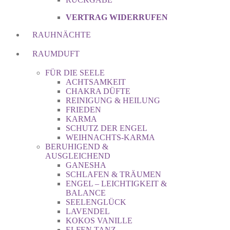
VERTRAG WIDERRUFEN
RAUHNÄCHTE
RAUMDUFT
FÜR DIE SEELE
ACHTSAMKEIT
CHAKRA DÜFTE
REINIGUNG & HEILUNG
FRIEDEN
KARMA
SCHUTZ DER ENGEL
WEIHNACHTS-KARMA
BERUHIGEND &
AUSGLEICHEND
GANESHA
SCHLAFEN & TRÄUMEN
ENGEL – LEICHTIGKEIT &
BALANCE
SEELENGLÜCK
LAVENDEL
KOKOS VANILLE
ELFEN TANZ