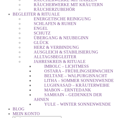
RÄUCHERWERKE MIT KRÄUTERN
RÄUCHERZUBEHÖR
BEGLEITER & RITUALE
ENERGETISCHE REINIGUNG
SCHLAFEN & RUHEN
ENGEL
SCHUTZ
ÜBERGANG & NEUBEGINN
GLÜCK
HERZ & VERBINDUNG
AUSGLEICH & STABILISIERUNG
ALLTAGSBEGLEITER
JAHRESKREIS & RITUALE
IMBOLC – LICHTMESS
OSTARA – FRÜHLINGSERWACHEN
BELTANE – WALPURGISNACHT
LITHA – SOMMER SONNENWENDE
LUGHNASAD – KRÄUTERWEIHE
MABON – ERNTEDANK
SAMHAIN – GEDENKEN DER
AHNEN
YULE – WINTER SONNENWENDE
BLOG
MEIN KONTO