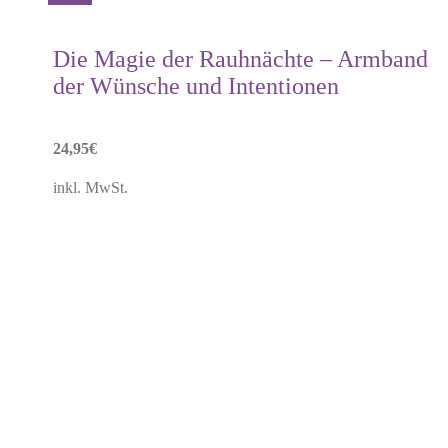
Produkt
weist
mehrere
Die Magie der Rauhnächte – Armband
Varianten
der Wünsche und Intentionen
auf.
Die
Optionen
können
24,95
€
auf
der
inkl. MwSt.
Produktseite
gewählt
werden