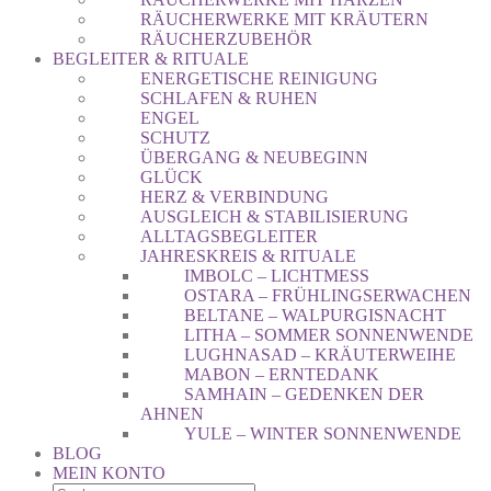
RÄUCHERWERKE MIT KRÄUTERN
RÄUCHERZUBEHÖR
BEGLEITER & RITUALE
ENERGETISCHE REINIGUNG
SCHLAFEN & RUHEN
ENGEL
SCHUTZ
ÜBERGANG & NEUBEGINN
GLÜCK
HERZ & VERBINDUNG
AUSGLEICH & STABILISIERUNG
ALLTAGSBEGLEITER
JAHRESKREIS & RITUALE
IMBOLC – LICHTMESS
OSTARA – FRÜHLINGSERWACHEN
BELTANE – WALPURGISNACHT
LITHA – SOMMER SONNENWENDE
LUGHNASAD – KRÄUTERWEIHE
MABON – ERNTEDANK
SAMHAIN – GEDENKEN DER
AHNEN
YULE – WINTER SONNENWENDE
BLOG
MEIN KONTO