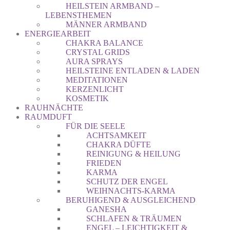
HEILSTEIN ARMBAND –
LEBENSTHEMEN
MÄNNER ARMBAND
ENERGIEARBEIT
CHAKRA BALANCE
CRYSTAL GRIDS
AURA SPRAYS
HEILSTEINE ENTLADEN & LADEN
MEDITATIONEN
KERZENLICHT
KOSMETIK
RAUHNÄCHTE
RAUMDUFT
FÜR DIE SEELE
ACHTSAMKEIT
CHAKRA DÜFTE
REINIGUNG & HEILUNG
FRIEDEN
KARMA
SCHUTZ DER ENGEL
WEIHNACHTS-KARMA
BERUHIGEND & AUSGLEICHEND
GANESHA
SCHLAFEN & TRÄUMEN
ENGEL – LEICHTIGKEIT &