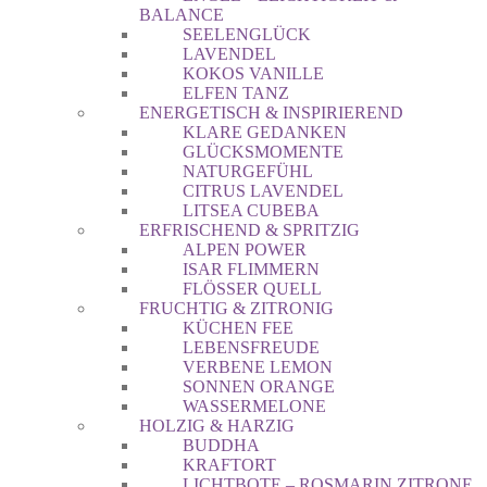
BALANCE
SEELENGLÜCK
LAVENDEL
KOKOS VANILLE
ELFEN TANZ
ENERGETISCH & INSPIRIEREND
KLARE GEDANKEN
GLÜCKSMOMENTE
NATURGEFÜHL
CITRUS LAVENDEL
LITSEA CUBEBA
ERFRISCHEND & SPRITZIG
ALPEN POWER
ISAR FLIMMERN
FLÖSSER QUELL
FRUCHTIG & ZITRONIG
KÜCHEN FEE
LEBENSFREUDE
VERBENE LEMON
SONNEN ORANGE
WASSERMELONE
HOLZIG & HARZIG
BUDDHA
KRAFTORT
LICHTBOTE – ROSMARIN ZITRONE