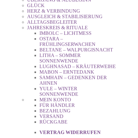
GLÜCK
HERZ & VERBINDUNG
AUSGLEICH & STABILISIERUNG
ALLTAGSBEGLEITER
JAHRESKREIS & RITUALE
IMBOLC – LICHTMESS
OSTARA –
FRÜHLINGSERWACHEN
BELTANE – WALPURGISNACHT
LITHA – SOMMER
SONNENWENDE
LUGHNASAD – KRÄUTERWEIHE
MABON – ERNTEDANK
SAMHAIN – GEDENKEN DER
AHNEN
YULE – WINTER
SONNENWENDE
MEIN KONTO
FÜR HÄNDLER
BEZAHLUNG
VERSAND
RÜCKGABE
VERTRAG WIDERRUFEN