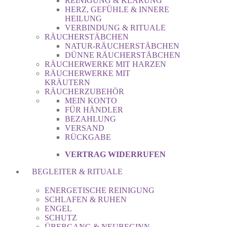
REINIGUNG & KLÄRUNG
HERZ, GEFÜHLE & INNERE
HEILUNG
VERBINDUNG & RITUALE
RÄUCHERSTÄBCHEN
NATUR-RÄUCHERSTÄBCHEN
DÜNNE RÄUCHERSTÄBCHEN
RÄUCHERWERKE MIT HARZEN
RÄUCHERWERKE MIT
KRÄUTERN
RÄUCHERZUBEHÖR
MEIN KONTO
FÜR HÄNDLER
BEZAHLUNG
VERSAND
RÜCKGABE
VERTRAG WIDERRUFEN
BEGLEITER & RITUALE
ENERGETISCHE REINIGUNG
SCHLAFEN & RUHEN
ENGEL
SCHUTZ
ÜBERGANG & NEUBEGINN