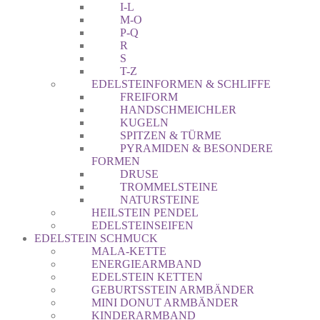
I-L
M-O
P-Q
R
S
T-Z
EDELSTEINFORMEN & SCHLIFFE
FREIFORM
HANDSCHMEICHLER
KUGELN
SPITZEN & TÜRME
PYRAMIDEN & BESONDERE
FORMEN
DRUSE
TROMMELSTEINE
NATURSTEINE
HEILSTEIN PENDEL
EDELSTEINSEIFEN
EDELSTEIN SCHMUCK
MALA-KETTE
ENERGIEARMBAND
EDELSTEIN KETTEN
GEBURTSSTEIN ARMBÄNDER
MINI DONUT ARMBÄNDER
KINDERARMBAND