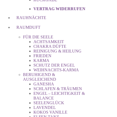
VERTRAG WIDERRUFEN
RAUHNÄCHTE
RAUMDUFT
FÜR DIE SEELE
ACHTSAMKEIT
CHAKRA DÜFTE
REINIGUNG & HEILUNG
FRIEDEN
KARMA
SCHUTZ DER ENGEL
WEIHNACHTS-KARMA
BERUHIGEND &
AUSGLEICHEND
GANESHA
SCHLAFEN & TRÄUMEN
ENGEL – LEICHTIGKEIT &
BALANCE
SEELENGLÜCK
LAVENDEL
KOKOS VANILLE
ELFEN TANZ