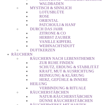
WALDBADEN
MYSTISCH & SINNLICH
LOTUSBLÜTE
ROSE
ORIENTAL
PATCHOULI & HANF
DURCH DAS JAHR
ZITRONE & CO
HERBST ZAUBER
VANILLE KIPFERL
WEIHNACHTSDUFT
DUFTKERZEN
RÄUCHERN
RÄUCHERN NACH LEBENSTHEMEN
ZUR RUHE FINDEN
SCHUTZ, ERDUNG & STABILITÄT
KRAFT, MUT & AUSRICHTUNG
REINIGUNG & KLÄRUNG
HERZ, GEFÜHLE & INNERE
HEILUNG
VERBINDUNG & RITUALE
RÄUCHERSTÄBCHEN
NATUR-RÄUCHERSTÄBCHEN
DÜNNE RÄUCHERSTÄBCHEN
RÄUCHERWERKE MIT HARZEN