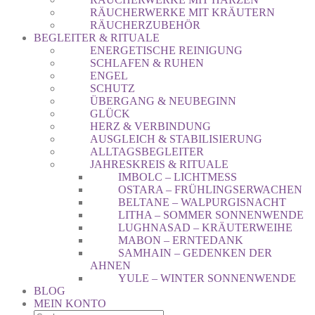
RÄUCHERWERKE MIT KRÄUTERN
RÄUCHERZUBEHÖR
BEGLEITER & RITUALE
ENERGETISCHE REINIGUNG
SCHLAFEN & RUHEN
ENGEL
SCHUTZ
ÜBERGANG & NEUBEGINN
GLÜCK
HERZ & VERBINDUNG
AUSGLEICH & STABILISIERUNG
ALLTAGSBEGLEITER
JAHRESKREIS & RITUALE
IMBOLC – LICHTMESS
OSTARA – FRÜHLINGSERWACHEN
BELTANE – WALPURGISNACHT
LITHA – SOMMER SONNENWENDE
LUGHNASAD – KRÄUTERWEIHE
MABON – ERNTEDANK
SAMHAIN – GEDENKEN DER
AHNEN
YULE – WINTER SONNENWENDE
BLOG
MEIN KONTO