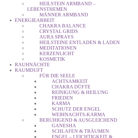
HEILSTEIN ARMBAND –
LEBENSTHEMEN
MÄNNER ARMBAND
ENERGIEARBEIT
CHAKRA BALANCE
CRYSTAL GRIDS
AURA SPRAYS
HEILSTEINE ENTLADEN & LADEN
MEDITATIONEN
KERZENLICHT
KOSMETIK
RAUHNÄCHTE
RAUMDUFT
FÜR DIE SEELE
ACHTSAMKEIT
CHAKRA DÜFTE
REINIGUNG & HEILUNG
FRIEDEN
KARMA
SCHUTZ DER ENGEL
WEIHNACHTS-KARMA
BERUHIGEND & AUSGLEICHEND
GANESHA
SCHLAFEN & TRÄUMEN
ENGEL – LEICHTIGKEIT &