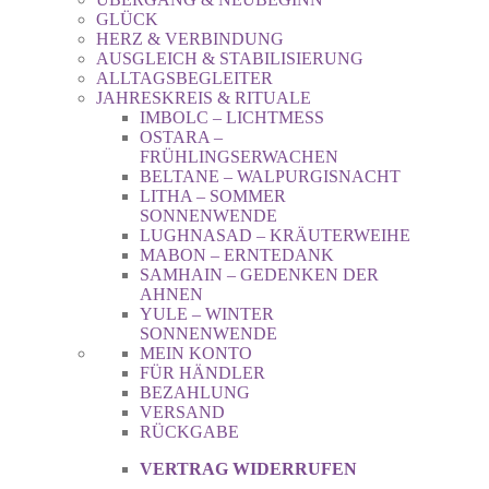
GLÜCK
HERZ & VERBINDUNG
AUSGLEICH & STABILISIERUNG
ALLTAGSBEGLEITER
JAHRESKREIS & RITUALE
IMBOLC – LICHTMESS
OSTARA –
FRÜHLINGSERWACHEN
BELTANE – WALPURGISNACHT
LITHA – SOMMER
SONNENWENDE
LUGHNASAD – KRÄUTERWEIHE
MABON – ERNTEDANK
SAMHAIN – GEDENKEN DER
AHNEN
YULE – WINTER
SONNENWENDE
MEIN KONTO
FÜR HÄNDLER
BEZAHLUNG
VERSAND
RÜCKGABE
VERTRAG WIDERRUFEN