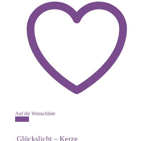
Auf die Wunschliste
Dieses
Details
Produkt
weist
mehrere
Glückslicht – Kerze