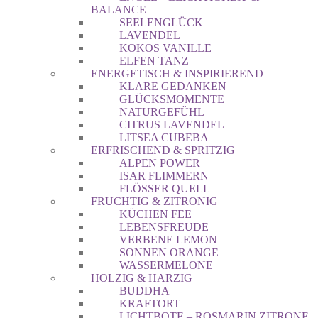
BALANCE
SEELENGLÜCK
LAVENDEL
KOKOS VANILLE
ELFEN TANZ
ENERGETISCH & INSPIRIEREND
KLARE GEDANKEN
GLÜCKSMOMENTE
NATURGEFÜHL
CITRUS LAVENDEL
LITSEA CUBEBA
ERFRISCHEND & SPRITZIG
ALPEN POWER
ISAR FLIMMERN
FLÖSSER QUELL
FRUCHTIG & ZITRONIG
KÜCHEN FEE
LEBENSFREUDE
VERBENE LEMON
SONNEN ORANGE
WASSERMELONE
HOLZIG & HARZIG
BUDDHA
KRAFTORT
LICHTBOTE – ROSMARIN ZITRONE