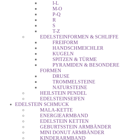
I-L
M-O
P-Q
R
S
T-Z
EDELSTEINFORMEN & SCHLIFFE
FREIFORM
HANDSCHMEICHLER
KUGELN
SPITZEN & TÜRME
PYRAMIDEN & BESONDERE
FORMEN
DRUSE
TROMMELSTEINE
NATURSTEINE
HEILSTEIN PENDEL
EDELSTEINSEIFEN
EDELSTEIN SCHMUCK
MALA-KETTE
ENERGIEARMBAND
EDELSTEIN KETTEN
GEBURTSSTEIN ARMBÄNDER
MINI DONUT ARMBÄNDER
KINDERARMBAND