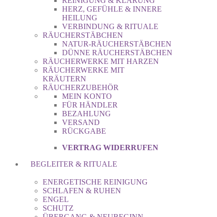
REINIGUNG & KLÄRUNG
HERZ, GEFÜHLE & INNERE
HEILUNG
VERBINDUNG & RITUALE
RÄUCHERSTÄBCHEN
NATUR-RÄUCHERSTÄBCHEN
DÜNNE RÄUCHERSTÄBCHEN
RÄUCHERWERKE MIT HARZEN
RÄUCHERWERKE MIT
KRÄUTERN
RÄUCHERZUBEHÖR
MEIN KONTO
FÜR HÄNDLER
BEZAHLUNG
VERSAND
RÜCKGABE
VERTRAG WIDERRUFEN
BEGLEITER & RITUALE
ENERGETISCHE REINIGUNG
SCHLAFEN & RUHEN
ENGEL
SCHUTZ
ÜBERGANG & NEUBEGINN