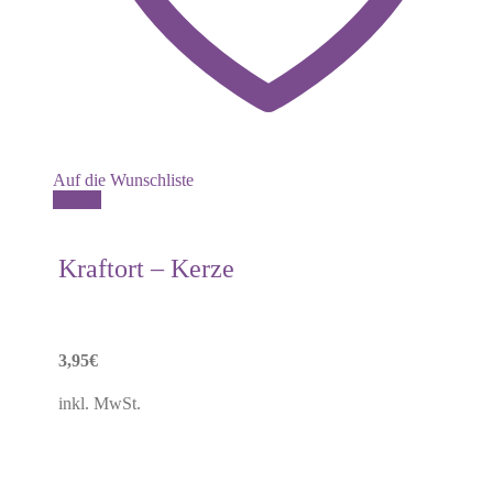
Auf die Wunschliste
Dieses
Details
Produkt
weist
mehrere
Kraftort – Kerze
Varianten
auf.
Die
Optionen
können
3,95
€
auf
der
inkl. MwSt.
Produktseite
gewählt
werden