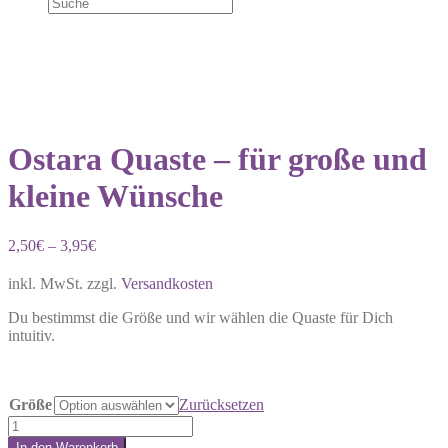
Ostara Quaste – für große und
kleine Wünsche
2,50
€
–
3,95
€
inkl. MwSt.
zzgl.
Versandkosten
Du bestimmst die Größe und wir wählen die Quaste für Dich
intuitiv.
Größe
Zurücksetzen
Ostara
Quaste
In den Warenkorb