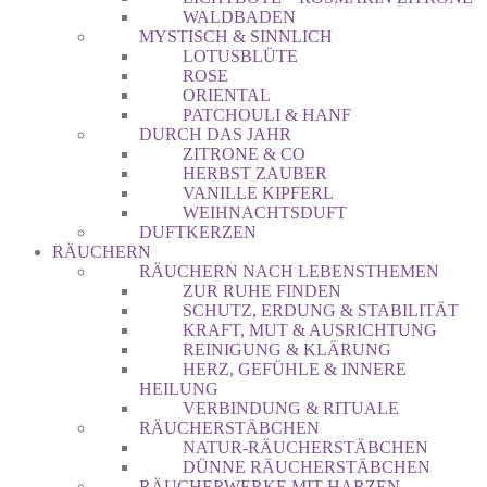
WALDBADEN
MYSTISCH & SINNLICH
LOTUSBLÜTE
ROSE
ORIENTAL
PATCHOULI & HANF
DURCH DAS JAHR
ZITRONE & CO
HERBST ZAUBER
VANILLE KIPFERL
WEIHNACHTSDUFT
DUFTKERZEN
RÄUCHERN
RÄUCHERN NACH LEBENSTHEMEN
ZUR RUHE FINDEN
SCHUTZ, ERDUNG & STABILITÄT
KRAFT, MUT & AUSRICHTUNG
REINIGUNG & KLÄRUNG
HERZ, GEFÜHLE & INNERE
HEILUNG
VERBINDUNG & RITUALE
RÄUCHERSTÄBCHEN
NATUR-RÄUCHERSTÄBCHEN
DÜNNE RÄUCHERSTÄBCHEN
RÄUCHERWERKE MIT HARZEN