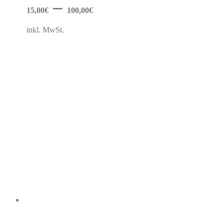
–
können
15,00
€
100,00
€
auf
der
inkl. MwSt.
Produktseite
gewählt
werden