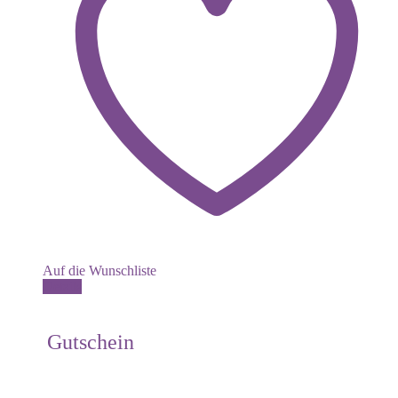
Auf die Wunschliste
Dieses
Details
Produkt
weist
mehrere
Gutschein
Varianten
auf.
Die
Optionen