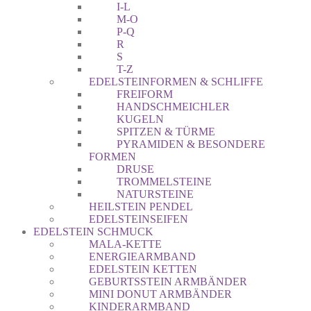
I-L
M-O
P-Q
R
S
T-Z
EDELSTEINFORMEN & SCHLIFFE
FREIFORM
HANDSCHMEICHLER
KUGELN
SPITZEN & TÜRME
PYRAMIDEN & BESONDERE
FORMEN
DRUSE
TROMMELSTEINE
NATURSTEINE
HEILSTEIN PENDEL
EDELSTEINSEIFEN
EDELSTEIN SCHMUCK
MALA-KETTE
ENERGIEARMBAND
EDELSTEIN KETTEN
GEBURTSSTEIN ARMBÄNDER
MINI DONUT ARMBÄNDER
KINDERARMBAND