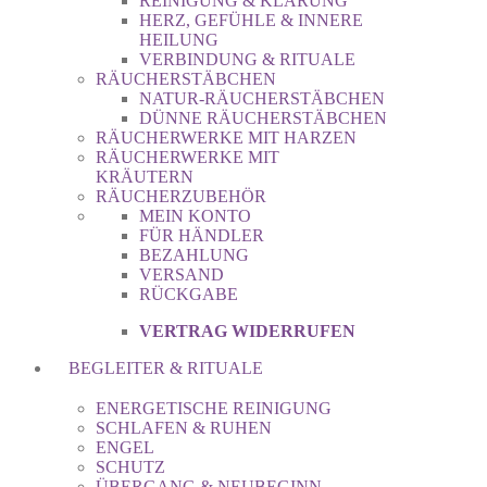
REINIGUNG & KLÄRUNG
HERZ, GEFÜHLE & INNERE
HEILUNG
VERBINDUNG & RITUALE
RÄUCHERSTÄBCHEN
NATUR-RÄUCHERSTÄBCHEN
DÜNNE RÄUCHERSTÄBCHEN
RÄUCHERWERKE MIT HARZEN
RÄUCHERWERKE MIT
KRÄUTERN
RÄUCHERZUBEHÖR
MEIN KONTO
FÜR HÄNDLER
BEZAHLUNG
VERSAND
RÜCKGABE
VERTRAG WIDERRUFEN
BEGLEITER & RITUALE
ENERGETISCHE REINIGUNG
SCHLAFEN & RUHEN
ENGEL
SCHUTZ
ÜBERGANG & NEUBEGINN