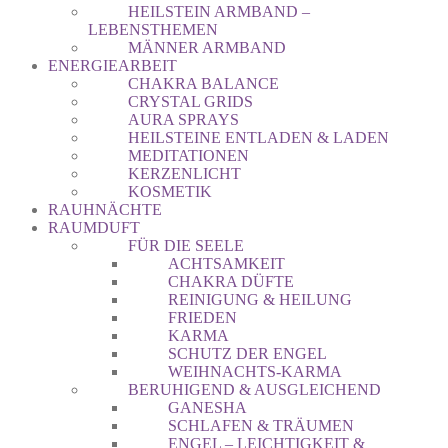
HEILSTEIN ARMBAND –
LEBENSTHEMEN
MÄNNER ARMBAND
ENERGIEARBEIT
CHAKRA BALANCE
CRYSTAL GRIDS
AURA SPRAYS
HEILSTEINE ENTLADEN & LADEN
MEDITATIONEN
KERZENLICHT
KOSMETIK
RAUHNÄCHTE
RAUMDUFT
FÜR DIE SEELE
ACHTSAMKEIT
CHAKRA DÜFTE
REINIGUNG & HEILUNG
FRIEDEN
KARMA
SCHUTZ DER ENGEL
WEIHNACHTS-KARMA
BERUHIGEND & AUSGLEICHEND
GANESHA
SCHLAFEN & TRÄUMEN
ENGEL – LEICHTIGKEIT &