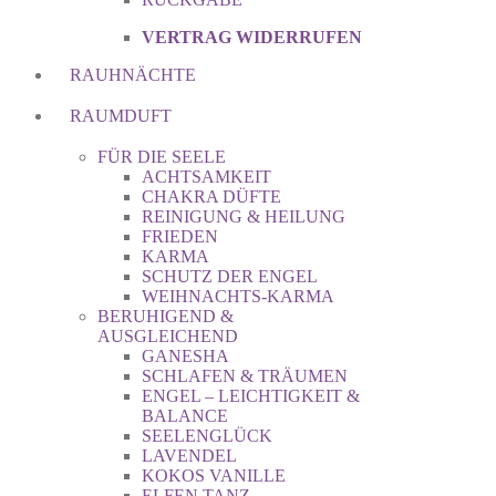
VERTRAG WIDERRUFEN
RAUHNÄCHTE
RAUMDUFT
FÜR DIE SEELE
ACHTSAMKEIT
CHAKRA DÜFTE
REINIGUNG & HEILUNG
FRIEDEN
KARMA
SCHUTZ DER ENGEL
WEIHNACHTS-KARMA
BERUHIGEND &
AUSGLEICHEND
GANESHA
SCHLAFEN & TRÄUMEN
ENGEL – LEICHTIGKEIT &
BALANCE
SEELENGLÜCK
LAVENDEL
KOKOS VANILLE
ELFEN TANZ