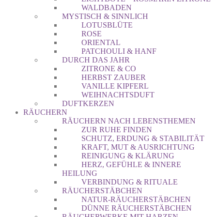
WALDBADEN
MYSTISCH & SINNLICH
LOTUSBLÜTE
ROSE
ORIENTAL
PATCHOULI & HANF
DURCH DAS JAHR
ZITRONE & CO
HERBST ZAUBER
VANILLE KIPFERL
WEIHNACHTSDUFT
DUFTKERZEN
RÄUCHERN
RÄUCHERN NACH LEBENSTHEMEN
ZUR RUHE FINDEN
SCHUTZ, ERDUNG & STABILITÄT
KRAFT, MUT & AUSRICHTUNG
REINIGUNG & KLÄRUNG
HERZ, GEFÜHLE & INNERE
HEILUNG
VERBINDUNG & RITUALE
RÄUCHERSTÄBCHEN
NATUR-RÄUCHERSTÄBCHEN
DÜNNE RÄUCHERSTÄBCHEN
RÄUCHERWERKE MIT HARZEN