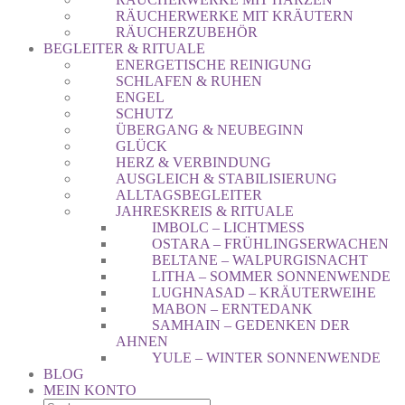
RÄUCHERWERKE MIT KRÄUTERN
RÄUCHERZUBEHÖR
BEGLEITER & RITUALE
ENERGETISCHE REINIGUNG
SCHLAFEN & RUHEN
ENGEL
SCHUTZ
ÜBERGANG & NEUBEGINN
GLÜCK
HERZ & VERBINDUNG
AUSGLEICH & STABILISIERUNG
ALLTAGSBEGLEITER
JAHRESKREIS & RITUALE
IMBOLC – LICHTMESS
OSTARA – FRÜHLINGSERWACHEN
BELTANE – WALPURGISNACHT
LITHA – SOMMER SONNENWENDE
LUGHNASAD – KRÄUTERWEIHE
MABON – ERNTEDANK
SAMHAIN – GEDENKEN DER
AHNEN
YULE – WINTER SONNENWENDE
BLOG
MEIN KONTO