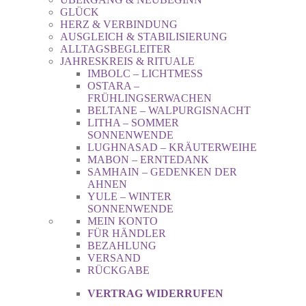
GLÜCK
HERZ & VERBINDUNG
AUSGLEICH & STABILISIERUNG
ALLTAGSBEGLEITER
JAHRESKREIS & RITUALE
IMBOLC – LICHTMESS
OSTARA –
FRÜHLINGSERWACHEN
BELTANE – WALPURGISNACHT
LITHA – SOMMER
SONNENWENDE
LUGHNASAD – KRÄUTERWEIHE
MABON – ERNTEDANK
SAMHAIN – GEDENKEN DER
AHNEN
YULE – WINTER
SONNENWENDE
MEIN KONTO
FÜR HÄNDLER
BEZAHLUNG
VERSAND
RÜCKGABE
VERTRAG WIDERRUFEN