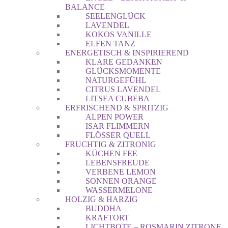
BALANCE
SEELENGLÜCK
LAVENDEL
KOKOS VANILLE
ELFEN TANZ
ENERGETISCH & INSPIRIEREND
KLARE GEDANKEN
GLÜCKSMOMENTE
NATURGEFÜHL
CITRUS LAVENDEL
LITSEA CUBEBA
ERFRISCHEND & SPRITZIG
ALPEN POWER
ISAR FLIMMERN
FLÖSSER QUELL
FRUCHTIG & ZITRONIG
KÜCHEN FEE
LEBENSFREUDE
VERBENE LEMON
SONNEN ORANGE
WASSERMELONE
HOLZIG & HARZIG
BUDDHA
KRAFTORT
LICHTBOTE – ROSMARIN ZITRONE