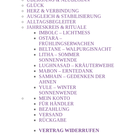
GLÜCK
HERZ & VERBINDUNG
AUSGLEICH & STABILISIERUNG
ALLTAGSBEGLEITER
JAHRESKREIS & RITUALE
IMBOLC – LICHTMESS
OSTARA –
FRÜHLINGSERWACHEN
BELTANE – WALPURGISNACHT
LITHA – SOMMER
SONNENWENDE
LUGHNASAD – KRÄUTERWEIHE
MABON – ERNTEDANK
SAMHAIN – GEDENKEN DER
AHNEN
YULE – WINTER
SONNENWENDE
MEIN KONTO
FÜR HÄNDLER
BEZAHLUNG
VERSAND
RÜCKGABE
VERTRAG WIDERRUFEN