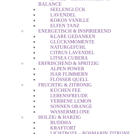
BALANCE
SEELENGLÜCK
LAVENDEL
KOKOS VANILLE
ELFEN TANZ
ENERGETISCH & INSPIRIEREND
KLARE GEDANKEN
GLÜCKSMOMENTE
NATURGEFÜHL
CITRUS LAVENDEL
LITSEA CUBEBA
ERFRISCHEND & SPRITZIG
ALPEN POWER
ISAR FLIMMERN
FLÖSSER QUELL
FRUCHTIG & ZITRONIG
KÜCHEN FEE
LEBENSFREUDE
VERBENE LEMON
SONNEN ORANGE
WASSERMELONE
HOLZIG & HARZIG
BUDDHA
KRAFTORT
LICHTBOTE – ROSMARIN ZITRONE