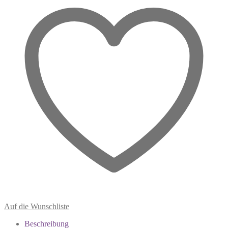
deiner
Hand
ruht
Menge
Auf die Wunschliste
Beschreibung