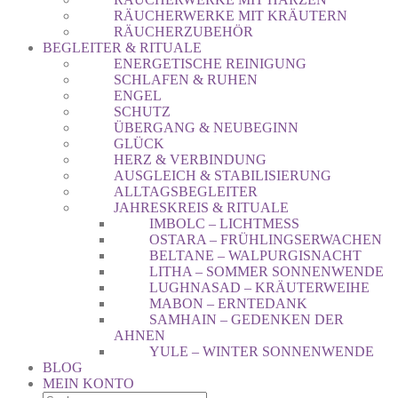
RÄUCHERWERKE MIT KRÄUTERN
RÄUCHERZUBEHÖR
BEGLEITER & RITUALE
ENERGETISCHE REINIGUNG
SCHLAFEN & RUHEN
ENGEL
SCHUTZ
ÜBERGANG & NEUBEGINN
GLÜCK
HERZ & VERBINDUNG
AUSGLEICH & STABILISIERUNG
ALLTAGSBEGLEITER
JAHRESKREIS & RITUALE
IMBOLC – LICHTMESS
OSTARA – FRÜHLINGSERWACHEN
BELTANE – WALPURGISNACHT
LITHA – SOMMER SONNENWENDE
LUGHNASAD – KRÄUTERWEIHE
MABON – ERNTEDANK
SAMHAIN – GEDENKEN DER
AHNEN
YULE – WINTER SONNENWENDE
BLOG
MEIN KONTO