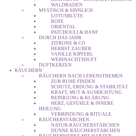
WALDBADEN
MYSTISCH & SINNLICH
LOTUSBLÜTE
ROSE
ORIENTAL
PATCHOULI & HANF
DURCH DAS JAHR
ZITRONE & CO
HERBST ZAUBER
VANILLE KIPFERL
WEIHNACHTSDUFT
DUFTKERZEN
RÄUCHERN
RÄUCHERN NACH LEBENSTHEMEN
ZUR RUHE FINDEN
SCHUTZ, ERDUNG & STABILITÄT
KRAFT, MUT & AUSRICHTUNG
REINIGUNG & KLÄRUNG
HERZ, GEFÜHLE & INNERE
HEILUNG
VERBINDUNG & RITUALE
RÄUCHERSTÄBCHEN
NATUR-RÄUCHERSTÄBCHEN
DÜNNE RÄUCHERSTÄBCHEN
RÄUCHERWERKE MIT HARZEN