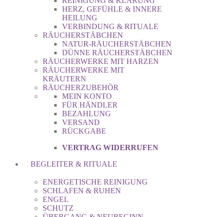
REINIGUNG & KLÄRUNG
HERZ, GEFÜHLE & INNERE
HEILUNG
VERBINDUNG & RITUALE
RÄUCHERSTÄBCHEN
NATUR-RÄUCHERSTÄBCHEN
DÜNNE RÄUCHERSTÄBCHEN
RÄUCHERWERKE MIT HARZEN
RÄUCHERWERKE MIT
KRÄUTERN
RÄUCHERZUBEHÖR
MEIN KONTO
FÜR HÄNDLER
BEZAHLUNG
VERSAND
RÜCKGABE
VERTRAG WIDERRUFEN
BEGLEITER & RITUALE
ENERGETISCHE REINIGUNG
SCHLAFEN & RUHEN
ENGEL
SCHUTZ
ÜBERGANG & NEUBEGINN