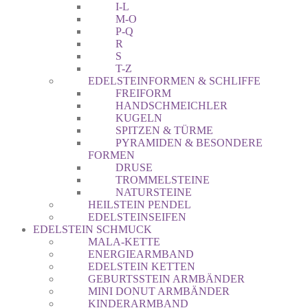
I-L
M-O
P-Q
R
S
T-Z
EDELSTEINFORMEN & SCHLIFFE
FREIFORM
HANDSCHMEICHLER
KUGELN
SPITZEN & TÜRME
PYRAMIDEN & BESONDERE
FORMEN
DRUSE
TROMMELSTEINE
NATURSTEINE
HEILSTEIN PENDEL
EDELSTEINSEIFEN
EDELSTEIN SCHMUCK
MALA-KETTE
ENERGIEARMBAND
EDELSTEIN KETTEN
GEBURTSSTEIN ARMBÄNDER
MINI DONUT ARMBÄNDER
KINDERARMBAND