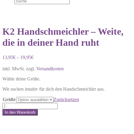
K2 Handschmeichler – Weite,
die in deiner Hand ruht
13,95
€
–
19,95
€
inkl. MwSt.
zzgl.
Versandkosten
Wähle deine Größe.
Wir suchen intuitiv für dich den Handschmeichler aus.
Größe
Zurücksetzen
K2
Handschmeichler
In den Warenkorb
–
Share:
Weite,
die
in