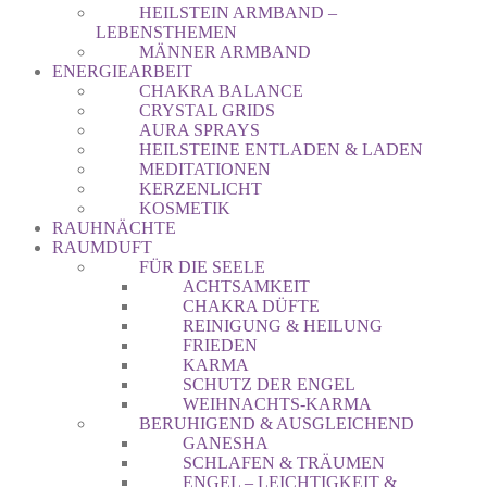
HEILSTEIN ARMBAND –
LEBENSTHEMEN
MÄNNER ARMBAND
ENERGIEARBEIT
CHAKRA BALANCE
CRYSTAL GRIDS
AURA SPRAYS
HEILSTEINE ENTLADEN & LADEN
MEDITATIONEN
KERZENLICHT
KOSMETIK
RAUHNÄCHTE
RAUMDUFT
FÜR DIE SEELE
ACHTSAMKEIT
CHAKRA DÜFTE
REINIGUNG & HEILUNG
FRIEDEN
KARMA
SCHUTZ DER ENGEL
WEIHNACHTS-KARMA
BERUHIGEND & AUSGLEICHEND
GANESHA
SCHLAFEN & TRÄUMEN
ENGEL – LEICHTIGKEIT &