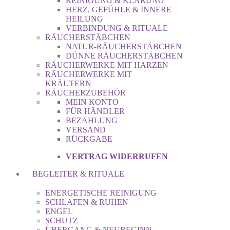
REINIGUNG & KLÄRUNG
HERZ, GEFÜHLE & INNERE
HEILUNG
VERBINDUNG & RITUALE
RÄUCHERSTÄBCHEN
NATUR-RÄUCHERSTÄBCHEN
DÜNNE RÄUCHERSTÄBCHEN
RÄUCHERWERKE MIT HARZEN
RÄUCHERWERKE MIT
KRÄUTERN
RÄUCHERZUBEHÖR
MEIN KONTO
FÜR HÄNDLER
BEZAHLUNG
VERSAND
RÜCKGABE
VERTRAG WIDERRUFEN
BEGLEITER & RITUALE
ENERGETISCHE REINIGUNG
SCHLAFEN & RUHEN
ENGEL
SCHUTZ
ÜBERGANG & NEUBEGINN