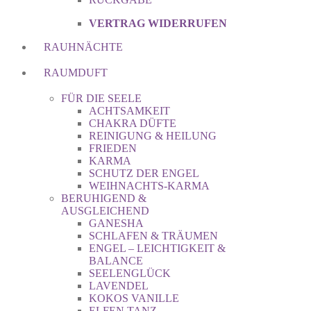
VERTRAG WIDERRUFEN
RAUHNÄCHTE
RAUMDUFT
FÜR DIE SEELE
ACHTSAMKEIT
CHAKRA DÜFTE
REINIGUNG & HEILUNG
FRIEDEN
KARMA
SCHUTZ DER ENGEL
WEIHNACHTS-KARMA
BERUHIGEND &
AUSGLEICHEND
GANESHA
SCHLAFEN & TRÄUMEN
ENGEL – LEICHTIGKEIT &
BALANCE
SEELENGLÜCK
LAVENDEL
KOKOS VANILLE
ELFEN TANZ