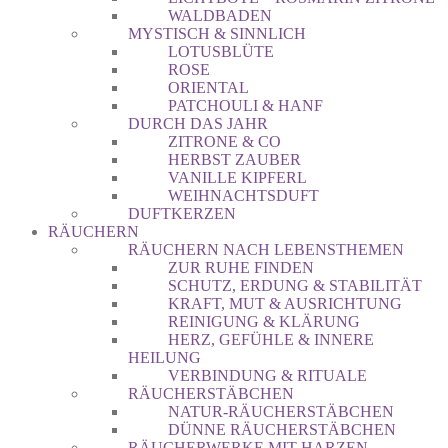
WALDBADEN
MYSTISCH & SINNLICH
LOTUSBLÜTE
ROSE
ORIENTAL
PATCHOULI & HANF
DURCH DAS JAHR
ZITRONE & CO
HERBST ZAUBER
VANILLE KIPFERL
WEIHNACHTSDUFT
DUFTKERZEN
RÄUCHERN
RÄUCHERN NACH LEBENSTHEMEN
ZUR RUHE FINDEN
SCHUTZ, ERDUNG & STABILITÄT
KRAFT, MUT & AUSRICHTUNG
REINIGUNG & KLÄRUNG
HERZ, GEFÜHLE & INNERE
HEILUNG
VERBINDUNG & RITUALE
RÄUCHERSTÄBCHEN
NATUR-RÄUCHERSTÄBCHEN
DÜNNE RÄUCHERSTÄBCHEN
RÄUCHERWERKE MIT HARZEN