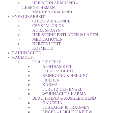
HEILSTEIN ARMBAND –
LEBENSTHEMEN
MÄNNER ARMBAND
ENERGIEARBEIT
CHAKRA BALANCE
CRYSTAL GRIDS
AURA SPRAYS
HEILSTEINE ENTLADEN & LADEN
MEDITATIONEN
KERZENLICHT
KOSMETIK
RAUHNÄCHTE
RAUMDUFT
FÜR DIE SEELE
ACHTSAMKEIT
CHAKRA DÜFTE
REINIGUNG & HEILUNG
FRIEDEN
KARMA
SCHUTZ DER ENGEL
WEIHNACHTS-KARMA
BERUHIGEND & AUSGLEICHEND
GANESHA
SCHLAFEN & TRÄUMEN
ENGEL – LEICHTIGKEIT &