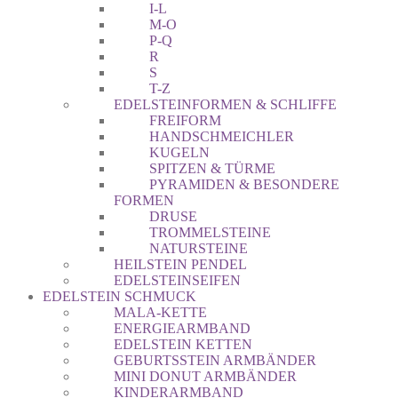
I-L
M-O
P-Q
R
S
T-Z
EDELSTEINFORMEN & SCHLIFFE
FREIFORM
HANDSCHMEICHLER
KUGELN
SPITZEN & TÜRME
PYRAMIDEN & BESONDERE
FORMEN
DRUSE
TROMMELSTEINE
NATURSTEINE
HEILSTEIN PENDEL
EDELSTEINSEIFEN
EDELSTEIN SCHMUCK
MALA-KETTE
ENERGIEARMBAND
EDELSTEIN KETTEN
GEBURTSSTEIN ARMBÄNDER
MINI DONUT ARMBÄNDER
KINDERARMBAND