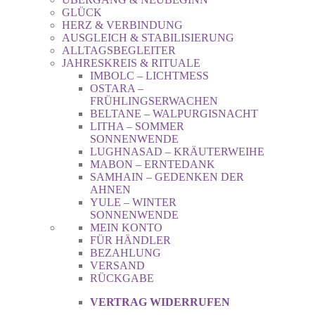
GLÜCK
HERZ & VERBINDUNG
AUSGLEICH & STABILISIERUNG
ALLTAGSBEGLEITER
JAHRESKREIS & RITUALE
IMBOLC – LICHTMESS
OSTARA –
FRÜHLINGSERWACHEN
BELTANE – WALPURGISNACHT
LITHA – SOMMER
SONNENWENDE
LUGHNASAD – KRÄUTERWEIHE
MABON – ERNTEDANK
SAMHAIN – GEDENKEN DER
AHNEN
YULE – WINTER
SONNENWENDE
MEIN KONTO
FÜR HÄNDLER
BEZAHLUNG
VERSAND
RÜCKGABE
VERTRAG WIDERRUFEN