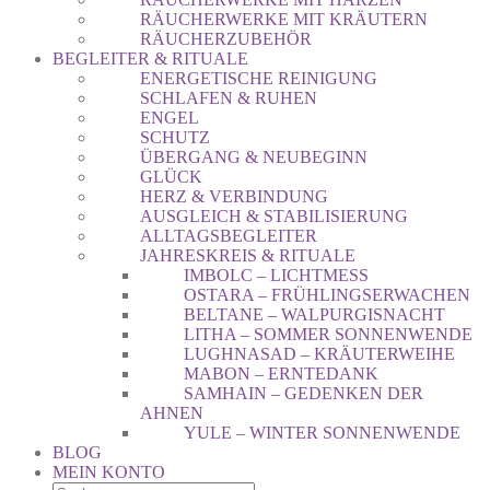
RÄUCHERWERKE MIT KRÄUTERN
RÄUCHERZUBEHÖR
BEGLEITER & RITUALE
ENERGETISCHE REINIGUNG
SCHLAFEN & RUHEN
ENGEL
SCHUTZ
ÜBERGANG & NEUBEGINN
GLÜCK
HERZ & VERBINDUNG
AUSGLEICH & STABILISIERUNG
ALLTAGSBEGLEITER
JAHRESKREIS & RITUALE
IMBOLC – LICHTMESS
OSTARA – FRÜHLINGSERWACHEN
BELTANE – WALPURGISNACHT
LITHA – SOMMER SONNENWENDE
LUGHNASAD – KRÄUTERWEIHE
MABON – ERNTEDANK
SAMHAIN – GEDENKEN DER
AHNEN
YULE – WINTER SONNENWENDE
BLOG
MEIN KONTO