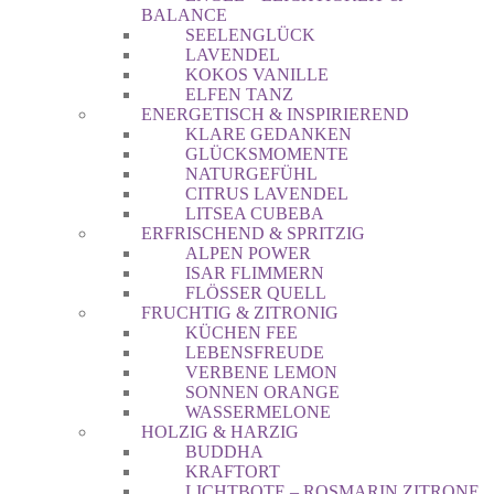
BALANCE
SEELENGLÜCK
LAVENDEL
KOKOS VANILLE
ELFEN TANZ
ENERGETISCH & INSPIRIEREND
KLARE GEDANKEN
GLÜCKSMOMENTE
NATURGEFÜHL
CITRUS LAVENDEL
LITSEA CUBEBA
ERFRISCHEND & SPRITZIG
ALPEN POWER
ISAR FLIMMERN
FLÖSSER QUELL
FRUCHTIG & ZITRONIG
KÜCHEN FEE
LEBENSFREUDE
VERBENE LEMON
SONNEN ORANGE
WASSERMELONE
HOLZIG & HARZIG
BUDDHA
KRAFTORT
LICHTBOTE – ROSMARIN ZITRONE