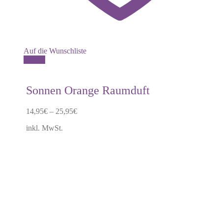
Auf die Wunschliste
Dieses
Details
Produkt
weist
mehrere
Sonnen Orange Raumduft
Varianten
auf.
14,95
€
–
25,95
€
Die
Optionen
inkl. MwSt.
können
auf
der
Produktseite
gewählt
werden