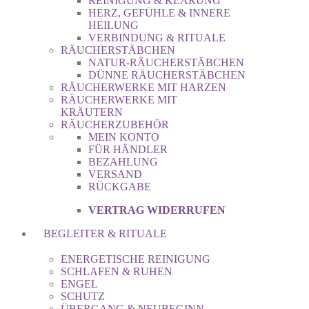
REINIGUNG & KLÄRUNG
HERZ, GEFÜHLE & INNERE
HEILUNG
VERBINDUNG & RITUALE
RÄUCHERSTÄBCHEN
NATUR-RÄUCHERSTÄBCHEN
DÜNNE RÄUCHERSTÄBCHEN
RÄUCHERWERKE MIT HARZEN
RÄUCHERWERKE MIT
KRÄUTERN
RÄUCHERZUBEHÖR
MEIN KONTO
FÜR HÄNDLER
BEZAHLUNG
VERSAND
RÜCKGABE
VERTRAG WIDERRUFEN
BEGLEITER & RITUALE
ENERGETISCHE REINIGUNG
SCHLAFEN & RUHEN
ENGEL
SCHUTZ
ÜBERGANG & NEUBEGINN