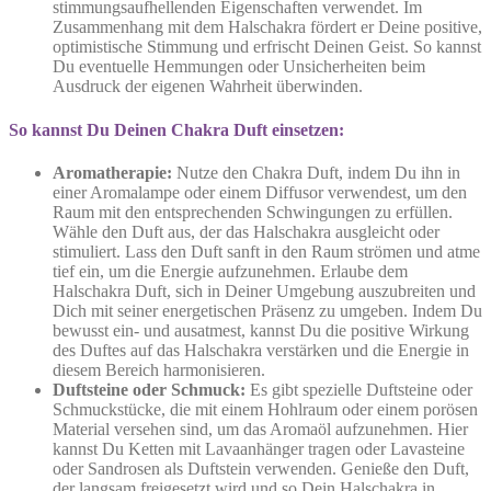
stimmungsaufhellenden Eigenschaften verwendet. Im
Zusammenhang mit dem Halschakra fördert er Deine positive,
optimistische Stimmung und erfrischt Deinen Geist. So kannst
Du eventuelle Hemmungen oder Unsicherheiten beim
Ausdruck der eigenen Wahrheit überwinden.
So kannst Du Deinen Chakra Duft einsetzen:
Aromatherapie:
Nutze den Chakra Duft, indem Du ihn in
einer Aromalampe oder einem Diffusor verwendest, um den
Raum mit den entsprechenden Schwingungen zu erfüllen.
Wähle den Duft aus, der das Halschakra ausgleicht oder
stimuliert. Lass den Duft sanft in den Raum strömen und atme
tief ein, um die Energie aufzunehmen. Erlaube dem
Halschakra Duft, sich in Deiner Umgebung auszubreiten und
Dich mit seiner energetischen Präsenz zu umgeben. Indem Du
bewusst ein- und ausatmest, kannst Du die positive Wirkung
des Duftes auf das Halschakra verstärken und die Energie in
diesem Bereich harmonisieren.
Duftsteine oder Schmuck:
Es gibt spezielle Duftsteine oder
Schmuckstücke, die mit einem Hohlraum oder einem porösen
Material versehen sind, um das Aromaöl aufzunehmen. Hier
kannst Du Ketten mit Lavaanhänger tragen oder Lavasteine
oder Sandrosen als Duftstein verwenden. Genieße den Duft,
der langsam freigesetzt wird und so Dein Halschakra in