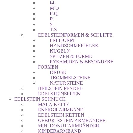
I-L
M-O
P-Q
R
S
T-Z
EDELSTEINFORMEN & SCHLIFFE
FREIFORM
HANDSCHMEICHLER
KUGELN
SPITZEN & TÜRME
PYRAMIDEN & BESONDERE
FORMEN
DRUSE
TROMMELSTEINE
NATURSTEINE
HEILSTEIN PENDEL
EDELSTEINSEIFEN
EDELSTEIN SCHMUCK
MALA-KETTE
ENERGIEARMBAND
EDELSTEIN KETTEN
GEBURTSSTEIN ARMBÄNDER
MINI DONUT ARMBÄNDER
KINDERARMBAND