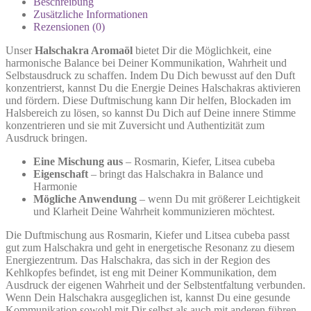
Beschreibung
Zusätzliche Informationen
Rezensionen (0)
Unser
Halschakra Aromaöl
bietet Dir die Möglichkeit, eine
harmonische Balance bei Deiner Kommunikation, Wahrheit und
Selbstausdruck zu schaffen. Indem Du Dich bewusst auf den Duft
konzentrierst, kannst Du die Energie Deines Halschakras aktivieren
und fördern. Diese Duftmischung kann Dir helfen, Blockaden im
Halsbereich zu lösen, so kannst Du Dich auf Deine innere Stimme
konzentrieren und sie mit Zuversicht und Authentizität zum
Ausdruck bringen.
Eine Mischung aus
– Rosmarin, Kiefer, Litsea cubeba
Eigenschaft
– bringt das Halschakra in Balance und
Harmonie
Mögliche Anwendung
– wenn Du mit größerer Leichtigkeit
und Klarheit Deine Wahrheit kommunizieren möchtest.
Die Duftmischung aus Rosmarin, Kiefer und Litsea cubeba passt
gut zum Halschakra und geht in energetische Resonanz zu diesem
Energiezentrum. Das Halschakra, das sich in der Region des
Kehlkopfes befindet, ist eng mit Deiner Kommunikation, dem
Ausdruck der eigenen Wahrheit und der Selbstentfaltung verbunden.
Wenn Dein Halschakra ausgeglichen ist, kannst Du eine gesunde
Kommunikation sowohl mit Dir selbst als auch mit anderen führen,