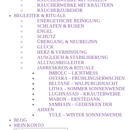
RÄUCHERWERKE MIT KRÄUTERN
RÄUCHERZUBEHÖR
BEGLEITER & RITUALE
ENERGETISCHE REINIGUNG
SCHLAFEN & RUHEN
ENGEL
SCHUTZ
ÜBERGANG & NEUBEGINN
GLÜCK
HERZ & VERBINDUNG
AUSGLEICH & STABILISIERUNG
ALLTAGSBEGLEITER
JAHRESKREIS & RITUALE
IMBOLC – LICHTMESS
OSTARA – FRÜHLINGSERWACHEN
BELTANE – WALPURGISNACHT
LITHA – SOMMER SONNENWENDE
LUGHNASAD – KRÄUTERWEIHE
MABON – ERNTEDANK
SAMHAIN – GEDENKEN DER
AHNEN
YULE – WINTER SONNENWENDE
BLOG
MEIN KONTO