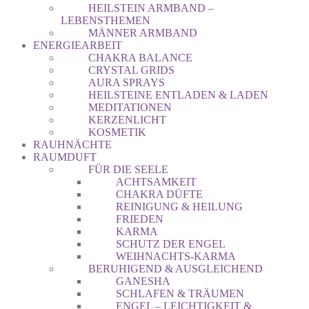
HEILSTEIN ARMBAND –
LEBENSTHEMEN
MÄNNER ARMBAND
ENERGIEARBEIT
CHAKRA BALANCE
CRYSTAL GRIDS
AURA SPRAYS
HEILSTEINE ENTLADEN & LADEN
MEDITATIONEN
KERZENLICHT
KOSMETIK
RAUHNÄCHTE
RAUMDUFT
FÜR DIE SEELE
ACHTSAMKEIT
CHAKRA DÜFTE
REINIGUNG & HEILUNG
FRIEDEN
KARMA
SCHUTZ DER ENGEL
WEIHNACHTS-KARMA
BERUHIGEND & AUSGLEICHEND
GANESHA
SCHLAFEN & TRÄUMEN
ENGEL – LEICHTIGKEIT &