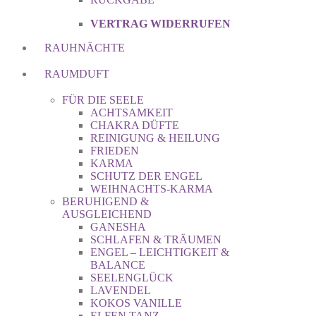
VERTRAG WIDERRUFEN
RAUHNÄCHTE
RAUMDUFT
FÜR DIE SEELE
ACHTSAMKEIT
CHAKRA DÜFTE
REINIGUNG & HEILUNG
FRIEDEN
KARMA
SCHUTZ DER ENGEL
WEIHNACHTS-KARMA
BERUHIGEND &
AUSGLEICHEND
GANESHA
SCHLAFEN & TRÄUMEN
ENGEL – LEICHTIGKEIT &
BALANCE
SEELENGLÜCK
LAVENDEL
KOKOS VANILLE
ELFEN TANZ