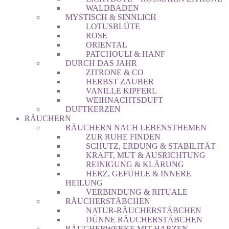
WALDBADEN
MYSTISCH & SINNLICH
LOTUSBLÜTE
ROSE
ORIENTAL
PATCHOULI & HANF
DURCH DAS JAHR
ZITRONE & CO
HERBST ZAUBER
VANILLE KIPFERL
WEIHNACHTSDUFT
DUFTKERZEN
RÄUCHERN
RÄUCHERN NACH LEBENSTHEMEN
ZUR RUHE FINDEN
SCHUTZ, ERDUNG & STABILITÄT
KRAFT, MUT & AUSRICHTUNG
REINIGUNG & KLÄRUNG
HERZ, GEFÜHLE & INNERE
HEILUNG
VERBINDUNG & RITUALE
RÄUCHERSTÄBCHEN
NATUR-RÄUCHERSTÄBCHEN
DÜNNE RÄUCHERSTÄBCHEN
RÄUCHERWERKE MIT HARZEN