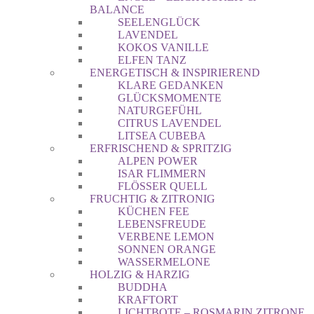
BALANCE
SEELENGLÜCK
LAVENDEL
KOKOS VANILLE
ELFEN TANZ
ENERGETISCH & INSPIRIEREND
KLARE GEDANKEN
GLÜCKSMOMENTE
NATURGEFÜHL
CITRUS LAVENDEL
LITSEA CUBEBA
ERFRISCHEND & SPRITZIG
ALPEN POWER
ISAR FLIMMERN
FLÖSSER QUELL
FRUCHTIG & ZITRONIG
KÜCHEN FEE
LEBENSFREUDE
VERBENE LEMON
SONNEN ORANGE
WASSERMELONE
HOLZIG & HARZIG
BUDDHA
KRAFTORT
LICHTBOTE – ROSMARIN ZITRONE