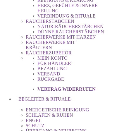
REINIGUNG & KLÄRUNG
HERZ, GEFÜHLE & INNERE
HEILUNG
VERBINDUNG & RITUALE
RÄUCHERSTÄBCHEN
NATUR-RÄUCHERSTÄBCHEN
DÜNNE RÄUCHERSTÄBCHEN
RÄUCHERWERKE MIT HARZEN
RÄUCHERWERKE MIT
KRÄUTERN
RÄUCHERZUBEHÖR
MEIN KONTO
FÜR HÄNDLER
BEZAHLUNG
VERSAND
RÜCKGABE
VERTRAG WIDERRUFEN
BEGLEITER & RITUALE
ENERGETISCHE REINIGUNG
SCHLAFEN & RUHEN
ENGEL
SCHUTZ
ÜBERGANG & NEUBEGINN