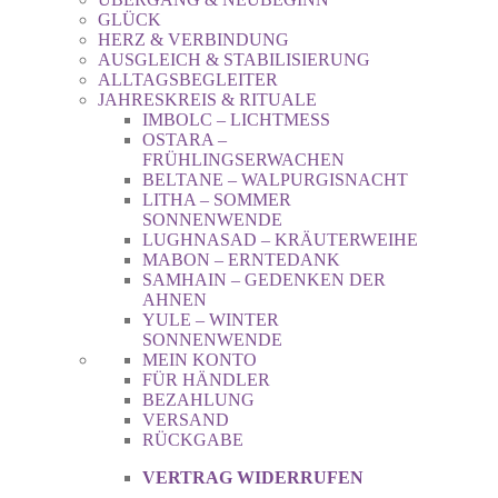
GLÜCK
HERZ & VERBINDUNG
AUSGLEICH & STABILISIERUNG
ALLTAGSBEGLEITER
JAHRESKREIS & RITUALE
IMBOLC – LICHTMESS
OSTARA –
FRÜHLINGSERWACHEN
BELTANE – WALPURGISNACHT
LITHA – SOMMER
SONNENWENDE
LUGHNASAD – KRÄUTERWEIHE
MABON – ERNTEDANK
SAMHAIN – GEDENKEN DER
AHNEN
YULE – WINTER
SONNENWENDE
MEIN KONTO
FÜR HÄNDLER
BEZAHLUNG
VERSAND
RÜCKGABE
VERTRAG WIDERRUFEN