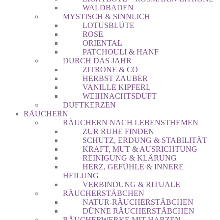
WALDBADEN
MYSTISCH & SINNLICH
LOTUSBLÜTE
ROSE
ORIENTAL
PATCHOULI & HANF
DURCH DAS JAHR
ZITRONE & CO
HERBST ZAUBER
VANILLE KIPFERL
WEIHNACHTSDUFT
DUFTKERZEN
RÄUCHERN
RÄUCHERN NACH LEBENSTHEMEN
ZUR RUHE FINDEN
SCHUTZ, ERDUNG & STABILITÄT
KRAFT, MUT & AUSRICHTUNG
REINIGUNG & KLÄRUNG
HERZ, GEFÜHLE & INNERE
HEILUNG
VERBINDUNG & RITUALE
RÄUCHERSTÄBCHEN
NATUR-RÄUCHERSTÄBCHEN
DÜNNE RÄUCHERSTÄBCHEN
RÄUCHERWERKE MIT HARZEN