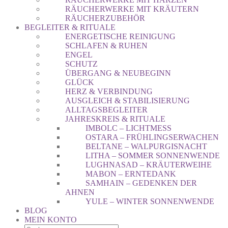
RÄUCHERWERKE MIT KRÄUTERN
RÄUCHERZUBEHÖR
BEGLEITER & RITUALE
ENERGETISCHE REINIGUNG
SCHLAFEN & RUHEN
ENGEL
SCHUTZ
ÜBERGANG & NEUBEGINN
GLÜCK
HERZ & VERBINDUNG
AUSGLEICH & STABILISIERUNG
ALLTAGSBEGLEITER
JAHRESKREIS & RITUALE
IMBOLC – LICHTMESS
OSTARA – FRÜHLINGSERWACHEN
BELTANE – WALPURGISNACHT
LITHA – SOMMER SONNENWENDE
LUGHNASAD – KRÄUTERWEIHE
MABON – ERNTEDANK
SAMHAIN – GEDENKEN DER
AHNEN
YULE – WINTER SONNENWENDE
BLOG
MEIN KONTO