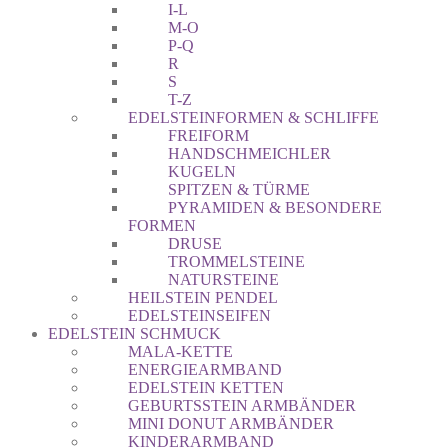
I-L
M-O
P-Q
R
S
T-Z
EDELSTEINFORMEN & SCHLIFFE
FREIFORM
HANDSCHMEICHLER
KUGELN
SPITZEN & TÜRME
PYRAMIDEN & BESONDERE
FORMEN
DRUSE
TROMMELSTEINE
NATURSTEINE
HEILSTEIN PENDEL
EDELSTEINSEIFEN
EDELSTEIN SCHMUCK
MALA-KETTE
ENERGIEARMBAND
EDELSTEIN KETTEN
GEBURTSSTEIN ARMBÄNDER
MINI DONUT ARMBÄNDER
KINDERARMBAND