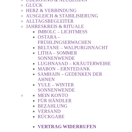
GLÜCK
HERZ & VERBINDUNG
AUSGLEICH & STABILISIERUNG
ALLTAGSBEGLEITER
JAHRESKREIS & RITUALE
IMBOLC – LICHTMESS
OSTARA –
FRÜHLINGSERWACHEN
BELTANE – WALPURGISNACHT
LITHA – SOMMER
SONNENWENDE
LUGHNASAD – KRÄUTERWEIHE
MABON – ERNTEDANK
SAMHAIN – GEDENKEN DER
AHNEN
YULE – WINTER
SONNENWENDE
MEIN KONTO
FÜR HÄNDLER
BEZAHLUNG
VERSAND
RÜCKGABE
VERTRAG WIDERRUFEN