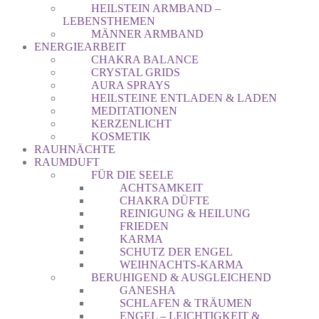
HEILSTEIN ARMBAND –
LEBENSTHEMEN
MÄNNER ARMBAND
ENERGIEARBEIT
CHAKRA BALANCE
CRYSTAL GRIDS
AURA SPRAYS
HEILSTEINE ENTLADEN & LADEN
MEDITATIONEN
KERZENLICHT
KOSMETIK
RAUHNÄCHTE
RAUMDUFT
FÜR DIE SEELE
ACHTSAMKEIT
CHAKRA DÜFTE
REINIGUNG & HEILUNG
FRIEDEN
KARMA
SCHUTZ DER ENGEL
WEIHNACHTS-KARMA
BERUHIGEND & AUSGLEICHEND
GANESHA
SCHLAFEN & TRÄUMEN
ENGEL – LEICHTIGKEIT &