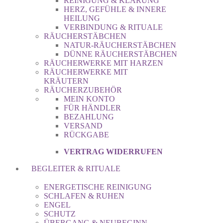
REINIGUNG & KLÄRUNG
HERZ, GEFÜHLE & INNERE
HEILUNG
VERBINDUNG & RITUALE
RÄUCHERSTÄBCHEN
NATUR-RÄUCHERSTÄBCHEN
DÜNNE RÄUCHERSTÄBCHEN
RÄUCHERWERKE MIT HARZEN
RÄUCHERWERKE MIT
KRÄUTERN
RÄUCHERZUBEHÖR
MEIN KONTO
FÜR HÄNDLER
BEZAHLUNG
VERSAND
RÜCKGABE
VERTRAG WIDERRUFEN
BEGLEITER & RITUALE
ENERGETISCHE REINIGUNG
SCHLAFEN & RUHEN
ENGEL
SCHUTZ
ÜBERGANG & NEUBEGINN