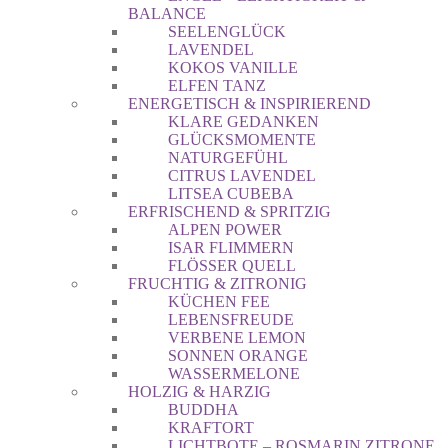
BALANCE
SEELENGLÜCK
LAVENDEL
KOKOS VANILLE
ELFEN TANZ
ENERGETISCH & INSPIRIEREND
KLARE GEDANKEN
GLÜCKSMOMENTE
NATURGEFÜHL
CITRUS LAVENDEL
LITSEA CUBEBA
ERFRISCHEND & SPRITZIG
ALPEN POWER
ISAR FLIMMERN
FLÖSSER QUELL
FRUCHTIG & ZITRONIG
KÜCHEN FEE
LEBENSFREUDE
VERBENE LEMON
SONNEN ORANGE
WASSERMELONE
HOLZIG & HARZIG
BUDDHA
KRAFTORT
LICHTBOTE – ROSMARIN ZITRONE